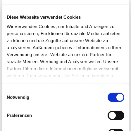
Diese Webseite verwendet Cookies
Wir verwenden Cookies, um Inhalte und Anzeigen zu
personalisieren, Funktionen für soziale Medien anbieten
zu können und die Zugriffe auf unsere Website zu
analysieren. Außerdem geben wir Informationen zu Ihrer
Dienstag, 22. September 2026,
Verwendung unserer Website an unsere Partner für
17:30 Uhr
soziale Medien, Werbung und Analysen weiter. Unsere
Partner führen diese Informationen möglicherweise mit
St. Pius Gemeindehaus, Werftstr.
weiteren Daten zusammen, die Sie ihnen bereitgestellt
haben oder die sie im Rahmen Ihrer Nutzung der Dienste
25, 44628 Herne
gesammelt haben.
Einwilligungsauswahl
Notwendig
Präferenzen