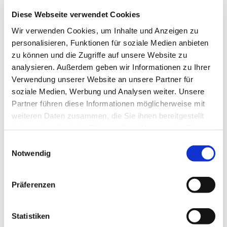
Diese Webseite verwendet Cookies
Wir verwenden Cookies, um Inhalte und Anzeigen zu
personalisieren, Funktionen für soziale Medien anbieten
zu können und die Zugriffe auf unsere Website zu
analysieren. Außerdem geben wir Informationen zu Ihrer
Dienstag, 26. Oktober 2027, 17:30
Verwendung unserer Website an unsere Partner für
Uhr
soziale Medien, Werbung und Analysen weiter. Unsere
Partner führen diese Informationen möglicherweise mit
St. Pius Gemeindehaus, Werftstr.
weiteren Daten zusammen, die Sie ihnen bereitgestellt
haben oder die sie im Rahmen Ihrer Nutzung der Dienste
25, 44628 Herne
gesammelt haben.
Einwilligungsauswahl
Notwendig
Präferenzen
Statistiken