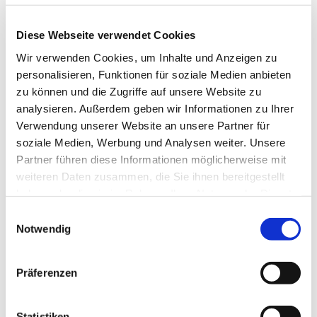
Diese Webseite verwendet Cookies
Wir verwenden Cookies, um Inhalte und Anzeigen zu
personalisieren, Funktionen für soziale Medien anbieten
zu können und die Zugriffe auf unsere Website zu
analysieren. Außerdem geben wir Informationen zu Ihrer
Verwendung unserer Website an unsere Partner für
Dienstag, 29. Dezember 2026,
soziale Medien, Werbung und Analysen weiter. Unsere
18:00 Uhr
Partner führen diese Informationen möglicherweise mit
weiteren Daten zusammen, die Sie ihnen bereitgestellt
St. Joseph Gemeindehaus,
haben oder die sie im Rahmen Ihrer Nutzung der Dienste
gesammelt haben.
Roonstr. 74, 44628 Herne
Einwilligungsauswahl
Notwendig
Präferenzen
Statistiken