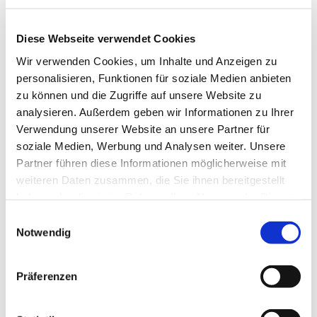
Diese Webseite verwendet Cookies
Wir verwenden Cookies, um Inhalte und Anzeigen zu
personalisieren, Funktionen für soziale Medien anbieten
zu können und die Zugriffe auf unsere Website zu
analysieren. Außerdem geben wir Informationen zu Ihrer
Verwendung unserer Website an unsere Partner für
soziale Medien, Werbung und Analysen weiter. Unsere
Dienstag, 18. Mai 2027, 18:00 Uhr
Partner führen diese Informationen möglicherweise mit
weiteren Daten zusammen, die Sie ihnen bereitgestellt
St. Joseph Gemeindehaus,
haben oder die sie im Rahmen Ihrer Nutzung der Dienste
Roonstr. 74, 44628 Herne
gesammelt haben.
Einwilligungsauswahl
Notwendig
Präferenzen