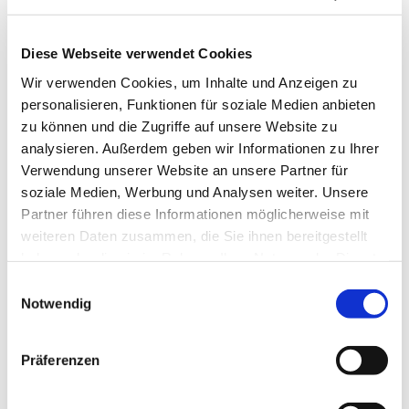
Diese Webseite verwendet Cookies
Wir verwenden Cookies, um Inhalte und Anzeigen zu
personalisieren, Funktionen für soziale Medien anbieten
zu können und die Zugriffe auf unsere Website zu
analysieren. Außerdem geben wir Informationen zu Ihrer
Donnerstag, 14. Oktober 2027,
Verwendung unserer Website an unsere Partner für
09:00 Uhr
soziale Medien, Werbung und Analysen weiter. Unsere
Partner führen diese Informationen möglicherweise mit
Gemeindehaus St. Marien,
weiteren Daten zusammen, die Sie ihnen bereitgestellt
haben oder die sie im Rahmen Ihrer Nutzung der Dienste
Bismarckstr. 74b, 44629 Herne
gesammelt haben.
Einwilligungsauswahl
Notwendig
Präferenzen