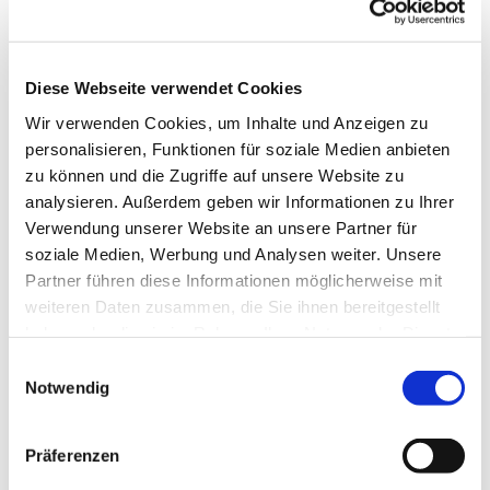
Diese Webseite verwendet Cookies
Wir verwenden Cookies, um Inhalte und Anzeigen zu
personalisieren, Funktionen für soziale Medien anbieten
Freitag, 2. Juli 2027, 12:00 Uhr
zu können und die Zugriffe auf unsere Website zu
analysieren. Außerdem geben wir Informationen zu Ihrer
St. Joseph Gemeindehaus,
Verwendung unserer Website an unsere Partner für
Roonstr. 74, 44628 Herne
soziale Medien, Werbung und Analysen weiter. Unsere
Partner führen diese Informationen möglicherweise mit
Frau Skiba Tel.: 0178-5918484
weiteren Daten zusammen, die Sie ihnen bereitgestellt
haben oder die sie im Rahmen Ihrer Nutzung der Dienste
gesammelt haben.
Einwilligungsauswahl
Notwendig
Anmeldung bei Frau Skiba: 0178-5918484
Präferenzen