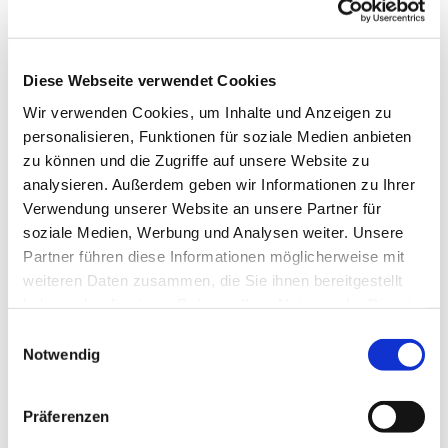
Diese Webseite verwendet Cookies
Wir verwenden Cookies, um Inhalte und Anzeigen zu
personalisieren, Funktionen für soziale Medien anbieten
Freitag, 30. Juli 2027, 12:00 Uhr
zu können und die Zugriffe auf unsere Website zu
analysieren. Außerdem geben wir Informationen zu Ihrer
St. Joseph Gemeindehaus,
Verwendung unserer Website an unsere Partner für
Roonstr. 74, 44628 Herne
soziale Medien, Werbung und Analysen weiter. Unsere
Partner führen diese Informationen möglicherweise mit
Frau Skiba Tel.: 0178-5918484
weiteren Daten zusammen, die Sie ihnen bereitgestellt
haben oder die sie im Rahmen Ihrer Nutzung der Dienste
gesammelt haben.
Einwilligungsauswahl
Notwendig
Anmeldung bei Frau Skiba: 0178-5918484
Präferenzen