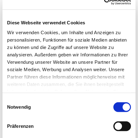
Diese Webseite verwendet Cookies
Wir verwenden Cookies, um Inhalte und Anzeigen zu
personalisieren, Funktionen für soziale Medien anbieten
zu können und die Zugriffe auf unsere Website zu
Freitag, 4. September 2026, 14:30
analysieren. Außerdem geben wir Informationen zu Ihrer
Verwendung unserer Website an unsere Partner für
Uhr
soziale Medien, Werbung und Analysen weiter. Unsere
Partner führen diese Informationen möglicherweise mit
Seniorenzentrum DRK
weiteren Daten zusammen, die Sie ihnen bereitgestellt
Flottmannpark, Am Flottmannpark
haben oder die sie im Rahmen Ihrer Nutzung der Dienste
6, 44625 Herne
gesammelt haben.
Einwilligungsauswahl
Notwendig
Präferenzen