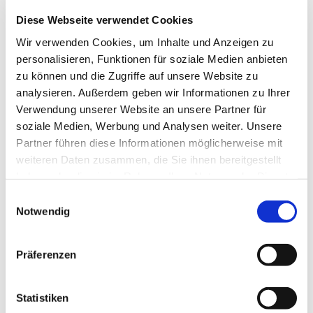
Diese Webseite verwendet Cookies
Wir verwenden Cookies, um Inhalte und Anzeigen zu
personalisieren, Funktionen für soziale Medien anbieten
zu können und die Zugriffe auf unsere Website zu
analysieren. Außerdem geben wir Informationen zu Ihrer
Freitag, 3. Januar 2025, 14:30 Uhr
Verwendung unserer Website an unsere Partner für
soziale Medien, Werbung und Analysen weiter. Unsere
Seniorenzentrum DRK
Partner führen diese Informationen möglicherweise mit
Flottmannpark, Am Flottmannpark
weiteren Daten zusammen, die Sie ihnen bereitgestellt
haben oder die sie im Rahmen Ihrer Nutzung der Dienste
6, 44625 Herne
gesammelt haben.
Einwilligungsauswahl
Notwendig
Präferenzen
Statistiken