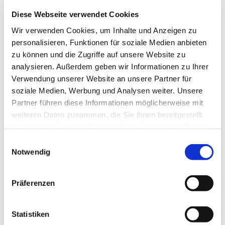
Diese Webseite verwendet Cookies
Wir verwenden Cookies, um Inhalte und Anzeigen zu
personalisieren, Funktionen für soziale Medien anbieten
zu können und die Zugriffe auf unsere Website zu
analysieren. Außerdem geben wir Informationen zu Ihrer
Freitag, 13. März 2026, 14:30 Uhr
Verwendung unserer Website an unsere Partner für
soziale Medien, Werbung und Analysen weiter. Unsere
Seniorenzentrum DRK
Partner führen diese Informationen möglicherweise mit
Flottmannpark, Am Flottmannpark
weiteren Daten zusammen, die Sie ihnen bereitgestellt
haben oder die sie im Rahmen Ihrer Nutzung der Dienste
6, 44625 Herne
gesammelt haben.
Einwilligungsauswahl
Notwendig
Präferenzen
Statistiken