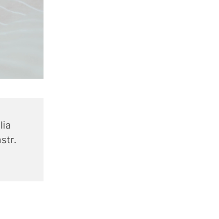
lia
str.