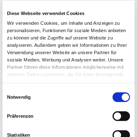
Diese Webseite verwendet Cookies
Wir verwenden Cookies, um Inhalte und Anzeigen zu
personalisieren, Funktionen für soziale Medien anbieten
zu können und die Zugriffe auf unsere Website zu
analysieren. Außerdem geben wir Informationen zu Ihrer
Verwendung unserer Website an unsere Partner für
Samstag, 24. Juli 2027, 17:00 Uhr
soziale Medien, Werbung und Analysen weiter. Unsere
Partner führen diese Informationen möglicherweise mit
St. Pius, Werftstr. 25, 44628
weiteren Daten zusammen, die Sie ihnen bereitgestellt
Herne
haben oder die sie im Rahmen Ihrer Nutzung der Dienste
gesammelt haben.
Einwilligungsauswahl
Notwendig
Präferenzen
Statistiken