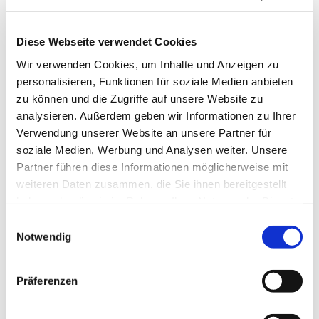
Diese Webseite verwendet Cookies
Wir verwenden Cookies, um Inhalte und Anzeigen zu
personalisieren, Funktionen für soziale Medien anbieten
zu können und die Zugriffe auf unsere Website zu
analysieren. Außerdem geben wir Informationen zu Ihrer
Freitag, 8. Januar 2027, 14:30 Uhr
Verwendung unserer Website an unsere Partner für
soziale Medien, Werbung und Analysen weiter. Unsere
Seniorenzentrum DRK
Partner führen diese Informationen möglicherweise mit
Flottmannpark, Am Flottmannpark
weiteren Daten zusammen, die Sie ihnen bereitgestellt
haben oder die sie im Rahmen Ihrer Nutzung der Dienste
6, 44625 Herne
gesammelt haben.
Einwilligungsauswahl
Notwendig
Präferenzen