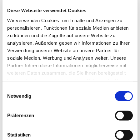
Diese Webseite verwendet Cookies
Wir verwenden Cookies, um Inhalte und Anzeigen zu
personalisieren, Funktionen für soziale Medien anbieten
zu können und die Zugriffe auf unsere Website zu
analysieren. Außerdem geben wir Informationen zu Ihrer
Verwendung unserer Website an unsere Partner für
Sonntag, 16. Mai 2027, 17:00 Uhr
soziale Medien, Werbung und Analysen weiter. Unsere
Partner führen diese Informationen möglicherweise mit
St. Peter und Paul, Kirchstr. 70,
weiteren Daten zusammen, die Sie ihnen bereitgestellt
haben oder die sie im Rahmen Ihrer Nutzung der Dienste
44627 Herne
gesammelt haben.
Einwilligungsauswahl
Notwendig
Präferenzen
Statistiken