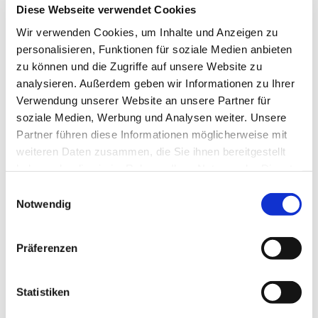
Diese Webseite verwendet Cookies
Wir verwenden Cookies, um Inhalte und Anzeigen zu
personalisieren, Funktionen für soziale Medien anbieten
zu können und die Zugriffe auf unsere Website zu
analysieren. Außerdem geben wir Informationen zu Ihrer
Verwendung unserer Website an unsere Partner für
Sonntag, 18. Juli 2027, 16:00 Uhr
soziale Medien, Werbung und Analysen weiter. Unsere
Partner führen diese Informationen möglicherweise mit
TMH, Widumer Str. 23 a, 44627
weiteren Daten zusammen, die Sie ihnen bereitgestellt
Herne
haben oder die sie im Rahmen Ihrer Nutzung der Dienste
gesammelt haben.
Einwilligungsauswahl
Notwendig
Präferenzen
Statistiken