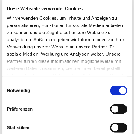
Diese Webseite verwendet Cookies
Wir verwenden Cookies, um Inhalte und Anzeigen zu
personalisieren, Funktionen für soziale Medien anbieten
zu können und die Zugriffe auf unsere Website zu
analysieren. Außerdem geben wir Informationen zu Ihrer
Dienstag, 21. Juli 2026, 14:30 Uhr
Verwendung unserer Website an unsere Partner für
soziale Medien, Werbung und Analysen weiter. Unsere
Gemeindehaus St. Dreifaltigkeit,
Partner führen diese Informationen möglicherweise mit
Börsinghauser Str. 60, 44627
weiteren Daten zusammen, die Sie ihnen bereitgestellt
haben oder die sie im Rahmen Ihrer Nutzung der Dienste
Herne
gesammelt haben.
Einwilligungsauswahl
Notwendig
Präferenzen
Statistiken