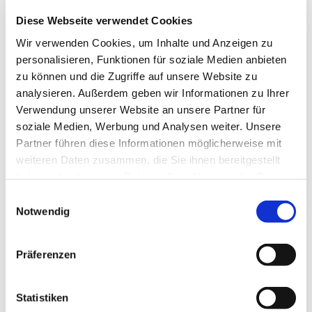
Diese Webseite verwendet Cookies
Wir verwenden Cookies, um Inhalte und Anzeigen zu
personalisieren, Funktionen für soziale Medien anbieten
zu können und die Zugriffe auf unsere Website zu
analysieren. Außerdem geben wir Informationen zu Ihrer
Verwendung unserer Website an unsere Partner für
Dienstag, 21. Juli 2026, 17:30 Uhr
soziale Medien, Werbung und Analysen weiter. Unsere
Partner führen diese Informationen möglicherweise mit
St. Bonifatius, Bahnhofstraße 38,
weiteren Daten zusammen, die Sie ihnen bereitgestellt
haben oder die sie im Rahmen Ihrer Nutzung der Dienste
44623 Herne
gesammelt haben.
Einwilligungsauswahl
Notwendig
Präferenzen
Statistiken