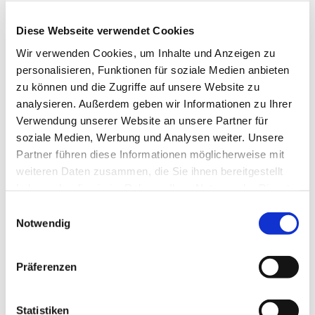
Diese Webseite verwendet Cookies
Wir verwenden Cookies, um Inhalte und Anzeigen zu
personalisieren, Funktionen für soziale Medien anbieten
zu können und die Zugriffe auf unsere Website zu
analysieren. Außerdem geben wir Informationen zu Ihrer
Verwendung unserer Website an unsere Partner für
Dienstag, 14. Juli 2026, 18:30 Uhr
soziale Medien, Werbung und Analysen weiter. Unsere
Partner führen diese Informationen möglicherweise mit
St. Bonifatius, Bahnhofstraße 38,
weiteren Daten zusammen, die Sie ihnen bereitgestellt
44623 Herne
haben oder die sie im Rahmen Ihrer Nutzung der Dienste
gesammelt haben.
Einwilligungsauswahl
Notwendig
Präferenzen
Statistiken